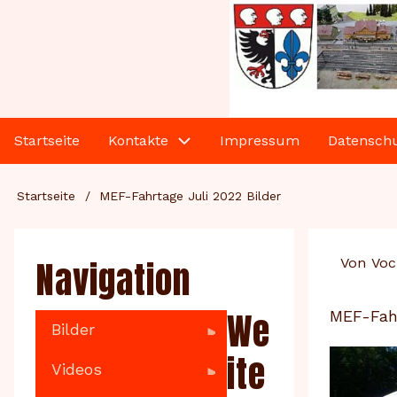
Direkt
zum
Inhalt
Main
Startseite
Kontakte
Impressum
Datensch
navigation
Pfadnavigation
Startseite
MEF-Fahrtage Juli 2022 Bilder
Navigation
Von
Voc
We
MEF-Fahr
Bilder
ite
Videos