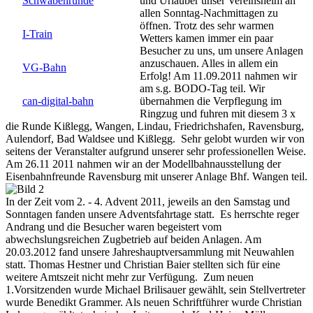
und Urlauber unser Vereinsheim an
Schwabenrunde
allen Sonntag-Nachmittagen zu
öffnen. Trotz des sehr warmen
I-Train
Wetters kamen immer ein paar
Besucher zu uns, um unsere Anlagen
anzuschauen. Alles in allem ein
VG-Bahn
Erfolg! Am 11.09.2011 nahmen wir
am s.g. BODO-Tag teil. Wir
übernahmen die Verpflegung im
can-digital-bahn
Ringzug und fuhren mit diesem 3 x
die Runde Kißlegg, Wangen, Lindau, Friedrichshafen, Ravensburg,
Aulendorf, Bad Waldsee und Kißlegg. Sehr gelobt wurden wir von
seitens der Veranstalter aufgrund unserer sehr professionellen Weise.
Am 26.11 2011 nahmen wir an der Modellbahnausstellung der
Eisenbahnfreunde Ravensburg mit unserer Anlage Bhf. Wangen teil.
In der Zeit vom 2. - 4. Advent 2011, jeweils an den Samstag und
Sonntagen fanden unsere Adventsfahrtage statt. Es herrschte reger
Andrang und die Besucher waren begeistert vom
abwechslungsreichen Zugbetrieb auf beiden Anlagen. Am
20.03.
2012
fand unsere Jahreshauptversammlung mit Neuwahlen
statt. Thomas Hestner und Christian Baier stellten sich für eine
weitere Amtszeit nicht mehr zur Verfügung. Zum neuen
1.Vorsitzenden wurde Michael Brilisauer gewählt, sein Stellvertreter
wurde Benedikt Grammer. Als neuen Schriftführer wurde Christian