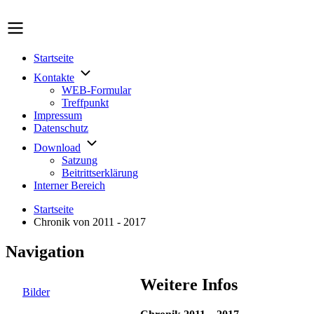
Direkt
zum
Inhalt
Startseite
Main
Kontakte
WEB-Formular
navigation
Treffpunkt
Impressum
Datenschutz
Download
Satzung
Beitrittserklärung
Interner Bereich
Startseite
Chronik von 2011 - 2017
Pfadnavigation
Navigation
Weitere Infos
Bilder