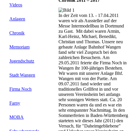
Chronik 2011 – 2017
Videos
In der Zeit vom 13. - 17.04.
2011
Anlagen
waren wir als Aussteller auf der
Messe Intermodellbau in Dortmund
zu Gast. Mit dabei waren Armin,
Chronik
Karl-Heinz, Michael, Benedikt,
Christian und Thomas. Unsere neu
gebaute Anlage Bahnhof Wangen
Memoriam
fand sehr viel Zuspruch bei den
zahlreichen Besuchern. Am
Jugendschutz
29.05.2011 feierte die Firma Noch in
Wangen ihr 100-jähriges Bestehen.
Wir waren mit unserer Anlage Bhf.
Stadt Wangen
Wangen mit von der Partie. Am
09.07.2011 fand wieder und
traditionelles Grillfest in und vor
Firma Noch
unserem Vereinsheim bei anfangs
sehr sonnigen Wetters statt. Ca. 20
Farny
Personen waren da und es war ein
sehr entspannter Nachmittag. In den
Sommerferien in Baden-Württemberg
MOBA
starteten wir dieses Jahr (2011) den
Versuch, für "Daheimgebliebene"