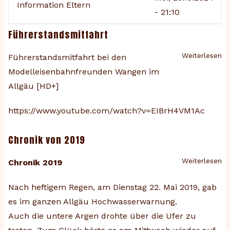
Information Eltern
- 21:10
Führerstandsmitfahrt
Weiterlesen
üb
Führerstandsmitfahrt bei den
Fü
Modelleisenbahnfreunden Wangen im
Allgäu [HD+]
https://www.youtube.com/watch?v=EIBrH4VM1Ac
Chronik von 2019
Weiterlesen
üb
Chronik 2019
Ch
Nach heftigem Regen, am Dienstag 22. Mai 2019, gab
vo
20
es im ganzen Allgäu Hochwasserwarnung.
Auch die untere Argen drohte über die Ufer zu