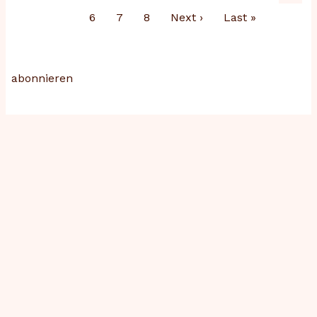
Seite
Seite
Seit
Page
6
Page
7
Page
8
Nächste
Next ›
Letzte
Last »
Seite
Seite
abonnieren