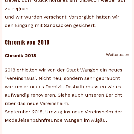
treten. Zum Glück hörte es am Mittwoch wieder auf
zu regnen
und wir wurden verschont. Vorsorglich hatten wir
den Eingang mit Sandsäcken gesichert.
Chronik von 2018
Weiterlesen
üb
Chronik 2018
Ch
2018 erhielten wir von der Stadt Wangen ein neues
vo
20
"Vereinshaus". Nicht neu, sondern sehr gebraucht
war unser
neues Domizil. Deshalb mussten wir es
aufwändig renovieren. Siehe auch unseren Bericht
über das neue Vereinsheim.
September 2018, Umzug ins neue Vereinsheim der
Modelleisenbahnfreunde Wangen im Allgäu.