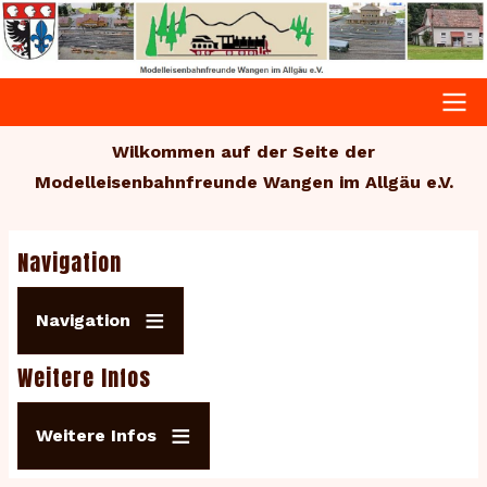
Direkt
zum
Inhalt
Main
Wilkommen auf der Seite der
navigation
Modelleisenbahnfreunde Wangen im Allgäu e.V.
Navigation
Navigation
Weitere Infos
Weitere Infos