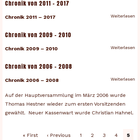
Chronik von 2011 - 2017
Weiterlesen
üb
Chronik 2011 – 2017
Ch
vo
Chronik von 2009 - 2010
20
-
Weiterlesen
üb
Chronik 2009 – 2010
20
Ch
vo
Chronik von 2006 - 2008
2
-
Weiterlesen
üb
Chronik 2006 – 2008
20
Ch
Auf der Hauptversammlung im März
2006
wurde
vo
2
Thomas Hestner wieder zum ersten Vorsitzenden
-
gewählt. Neuer Kassenwart wurde Christian Hahnel.
2
Seitennummerierung
Erste
« First
Vorherige
‹ Previous
Page
1
Page
2
Page
3
Page
4
Aktu
5