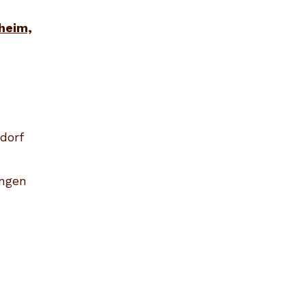
heim,
dorf
ingen